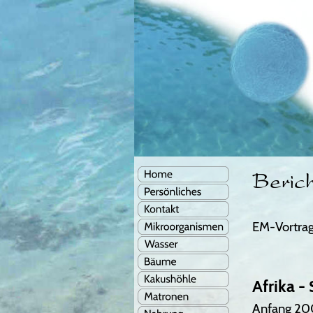
Beric
EM-Vortrag
Afrika -
Anfang 200