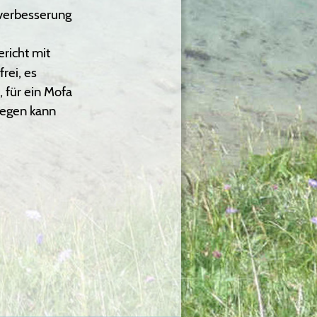
verbesserung 
richt mit 
rei, es 
 für ein Mofa 
legen kann 